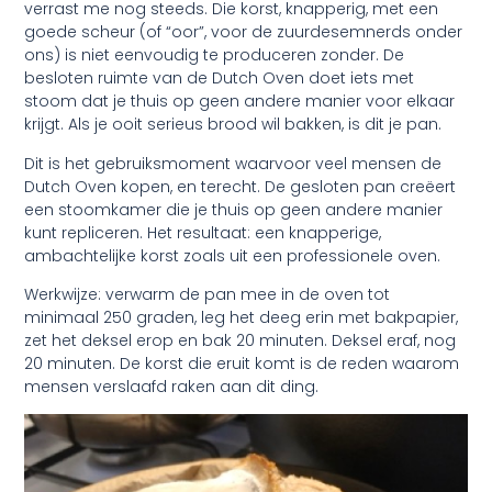
verrast me nog steeds. Die korst, knapperig, met een
goede scheur (of “oor”, voor de zuurdesemnerds onder
ons) is niet eenvoudig te produceren zonder. De
besloten ruimte van de Dutch Oven doet iets met
stoom dat je thuis op geen andere manier voor elkaar
krijgt. Als je ooit serieus brood wil bakken, is dit je pan.
Dit is het gebruiksmoment waarvoor veel mensen de
Dutch Oven kopen, en terecht. De gesloten pan creëert
een stoomkamer die je thuis op geen andere manier
kunt repliceren. Het resultaat: een knapperige,
ambachtelijke korst zoals uit een professionele oven.
Werkwijze: verwarm de pan mee in de oven tot
minimaal 250 graden, leg het deeg erin met bakpapier,
zet het deksel erop en bak 20 minuten. Deksel eraf, nog
20 minuten. De korst die eruit komt is de reden waarom
mensen verslaafd raken aan dit ding.