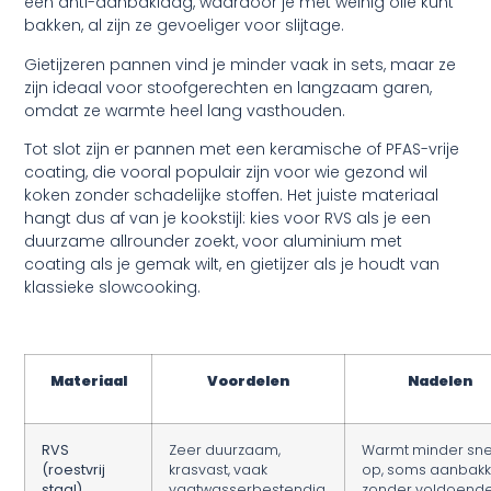
een anti-aanbaklaag, waardoor je met weinig olie kunt
bakken, al zijn ze gevoeliger voor slijtage.
Gietijzeren pannen
vind je minder vaak in sets, maar ze
zijn ideaal voor stoofgerechten en langzaam garen,
omdat ze warmte heel lang vasthouden.
Tot slot zijn er
pannen met een keramische of PFAS-vrije
coating
, die vooral populair zijn voor wie gezond wil
koken zonder schadelijke stoffen. Het juiste materiaal
hangt dus af van je kookstijl: kies voor RVS als je een
duurzame allrounder zoekt, voor aluminium met
coating als je gemak wilt, en gietijzer als je houdt van
klassieke slowcooking.
Materiaal
Voordelen
Nadelen
RVS
Zeer duurzaam,
Warmt minder sne
(roestvrij
krasvast, vaak
op, soms aanbak
staal)
vaatwasserbestendig,
zonder voldoend