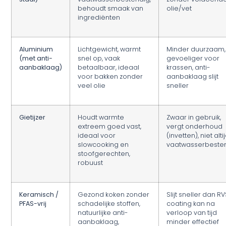
behoudt smaak van
olie/vet
ingrediënten
Aluminium
Lichtgewicht, warmt
Minder duurzaam,
(met anti-
snel op, vaak
gevoeliger voor
aanbaklaag)
betaalbaar, ideaal
krassen, anti-
voor bakken zonder
aanbaklaag slijt
veel olie
sneller
Gietijzer
Houdt warmte
Zwaar in gebruik,
extreem goed vast,
vergt onderhoud
ideaal voor
(invetten), niet alti
slowcooking en
vaatwasserbeste
stoofgerechten,
robuust
Keramisch /
Gezond koken zonder
Slijt sneller dan RV
PFAS-vrij
schadelijke stoffen,
coating kan na
natuurlijke anti-
verloop van tijd
aanbaklaag,
minder effectief