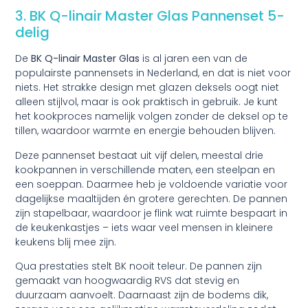
3. BK Q-linair Master Glas Pannenset 5-
delig
De
BK Q-linair Master Glas
is al jaren een van de
populairste pannensets in Nederland, en dat is niet voor
niets. Het strakke design met glazen deksels oogt niet
alleen stijlvol, maar is ook praktisch in gebruik. Je kunt
het kookproces namelijk volgen zonder de deksel op te
tillen, waardoor warmte en energie behouden blijven.
Deze pannenset bestaat uit vijf delen, meestal drie
kookpannen in verschillende maten, een steelpan en
een soeppan. Daarmee heb je voldoende variatie voor
dagelijkse maaltijden én grotere gerechten. De pannen
zijn stapelbaar, waardoor je flink wat ruimte bespaart in
de keukenkastjes – iets waar veel mensen in kleinere
keukens blij mee zijn.
Qua prestaties stelt BK nooit teleur. De pannen zijn
gemaakt van hoogwaardig RVS dat stevig en
duurzaam aanvoelt. Daarnaast zijn de bodems dik,