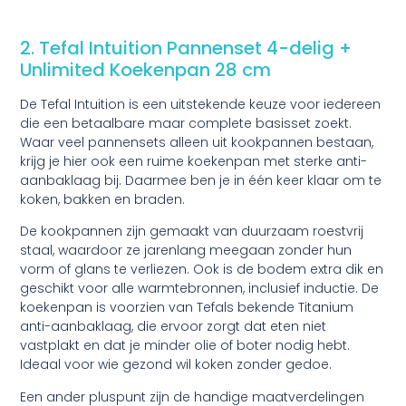
2. Tefal Intuition Pannenset 4-delig +
Unlimited Koekenpan 28 cm
De
Tefal Intuition
is een uitstekende keuze voor iedereen
die een betaalbare maar complete basisset zoekt.
Waar veel pannensets alleen uit kookpannen bestaan,
krijg je hier ook een ruime koekenpan met sterke anti-
aanbaklaag bij. Daarmee ben je in één keer klaar om te
koken, bakken en braden.
De kookpannen zijn gemaakt van duurzaam roestvrij
staal, waardoor ze jarenlang meegaan zonder hun
vorm of glans te verliezen. Ook is de bodem extra dik en
geschikt voor alle warmtebronnen, inclusief inductie. De
koekenpan is voorzien van Tefals bekende
Titanium
anti-aanbaklaag
, die ervoor zorgt dat eten niet
vastplakt en dat je minder olie of boter nodig hebt.
Ideaal voor wie gezond wil koken zonder gedoe.
Een ander pluspunt zijn de handige maatverdelingen